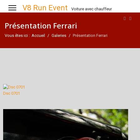
V8 Run Event
Voiture avec chauffeur
Présentation Ferrari
Vous êtes ici :
Accueil
Galeries
Présentation Ferrari
Dsc 0701